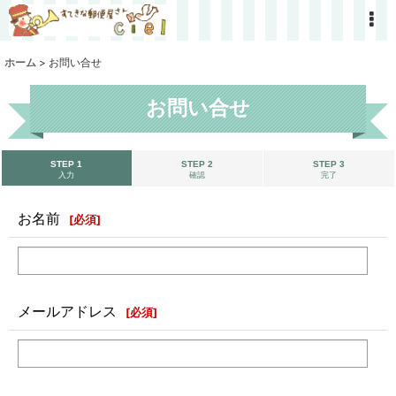
ホーム
>
お問い合せ
お問い合せ
STEP 1
STEP 2
STEP 3
入力
確認
完了
お名前
[
必須
]
メールアドレス
[
必須
]