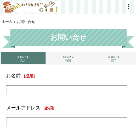
ホーム
>
お問い合せ
お問い合せ
STEP 1
STEP 2
STEP 3
入力
確認
完了
お名前
[
必須
]
メールアドレス
[
必須
]