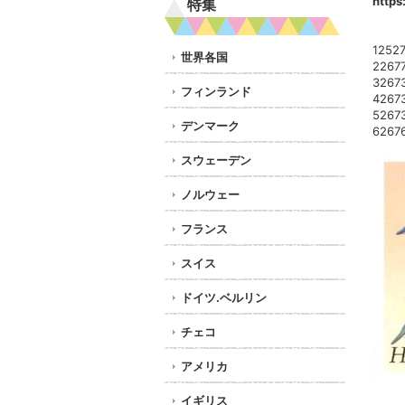
https
特集
125
世界各国
226
326
フィンランド
426
526
デンマーク
626
スウェーデン
ノルウェー
フランス
スイス
ドイツ.ベルリン
チェコ
アメリカ
イギリス