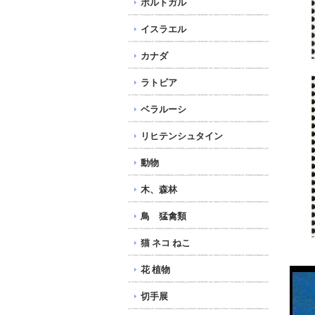
ポルトガル
イスラエル
カナダ
ラトビア
ベラルーシ
リヒテンシュタイン
動物
木、森林
鳥 猛禽類
猫 ネコ ねこ
花 植物
切手展