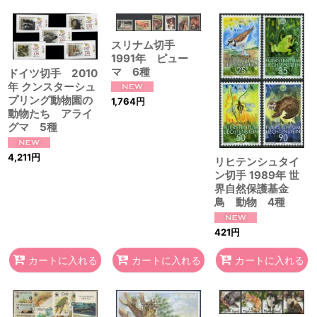
スリナム切手
1991年 ピュー
マ 6種
ドイツ切手 2010
年 クンスターシュ
プリング動物園の
1,764
円
動物たち アライ
グマ 5種
4,211
円
リヒテンシュタイ
ン切手 1989年 世
界自然保護基金
鳥 動物 4種
421
円
カートに入れる
カートに入れる
カートに入れる