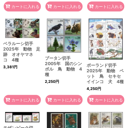
カートに入れる
カートに入れる
カートに入れる
ベラルーシ切手
2025年 動物 足
跡 オオヤマネ
ブータン切手
コ 4種
2005年 国のシン
ポーランド切手
3,381
円
ボル 鳥 動物 4
2025年 動物 ペ
種
ット 鳥 セキセ
イインコ 犬 4種
2,250
円
4,250
円
カートに入れる
カートに入れる
カートに入れる
モザンピーク切