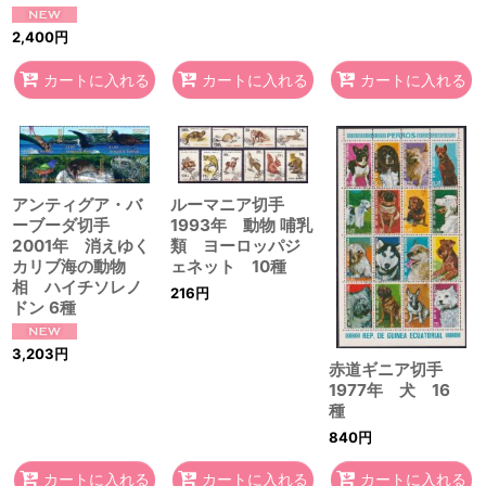
2,400
円
カートに入れる
カートに入れる
カートに入れる
ルーマニア切手
アンティグア・バ
1993年 動物 哺乳
ーブーダ切手
類 ヨーロッパジ
2001年 消えゆく
ェネット 10種
カリブ海の動物
相 ハイチソレノ
216
円
ドン 6種
3,203
円
赤道ギニア切手
1977年 犬 16
種
840
円
カートに入れる
カートに入れる
カートに入れる