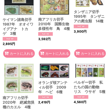
タンザニア切手
1995年 タンザニ
南アフリカ切手
ケイマン諸島切手
アの爬虫類 14種
2010年 国際生物
1987年 オオイワ
多様性年 鳥 4種
イグアナ トカ
3,900
円
ゲ 3種
3,592
円
2,895
円
カートに入れる
カートに入れる
カートに入れる
ベルギー切手 私
オランダ領アンテ
たちの国の動物
ィル切手 2009
リス ウサギ 5種
年 ヘビ 6種
南アフリカ切手
4,560
円
2020年 絶滅危惧
2,419
円
種のカエル 4種