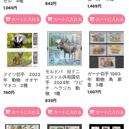
ゼル 4種
842
円
1,469
円
1,065
円
カートに入れる
カートに入れる
カートに入れる
モルドバ 沿ドニ
ガーナ切手 1993
ドイツ切手 2022
エストル共和国切
年 動物 鳥 家
年 動物 オオヤ
手 2024年 ワピ
畜 5種
マネコ 2種
チ ヘラジカ 動
1,007
円
760
円
物 1種
835
円
カートに入れる
カートに入れる
カートに入れる