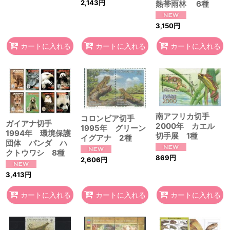
2,143
円
熱帯雨林 6種
3,150
円
カートに入れる
カートに入れる
カートに入れる
南アフリカ切手
コロンビア切手
ガイアナ切手
2000年 カエル
1995年 グリーン
1994年 環境保護
切手展 1種
イグアナ 2種
団体 パンダ ハ
クトウワシ 8種
869
円
2,606
円
3,413
円
カートに入れる
カートに入れる
カートに入れる