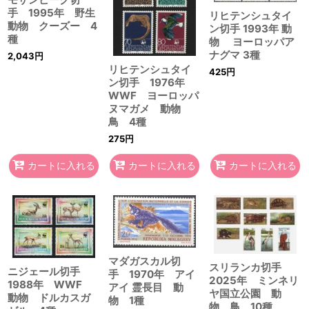
手 1995年 野生
リヒテンシュタイ
動物 クーズー 4
ン切手 1993年 動
種
物 ヨーロッパア
ナグマ 3種
2,043
円
リヒテンシュタイ
425
円
ン切手 1976年
WWF ヨーロッパ
ヌマガメ 動物
鳥 4種
275
円
カートに入れる
カートに入れる
カートに入れる
マダガスカル切
スリランカ切手
ニジェール切手
手 1970年 アイ
2025年 ミンネリ
1988年 WWF
アイ 霊長目 動
ヤ国立公園 動
動物 ドルカスガ
物 1種
物 鳥 10種