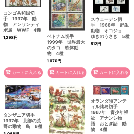
コンゴ共和国切
手 1997年 動
スウェーデン切
物 アンワンティ
手 1968年 野生
ボ属 WWF 4種
動物 オコジョ
ベトナム切手
ゆきのうさぎ 5種
1,298
円
1999年 世界最大
512
円
のタコ 軟体動
物 4種
1,670
円
カートに入れる
カートに入れる
カートに入れる
オランダ領アンテ
ィル諸島切手
1967年 青少年福
タンザニア切手
祉 アナンシ物
1997年 北部の荒
語 おとぎ話 動
野の動物 鳥 9種
物 4種
3,068
円