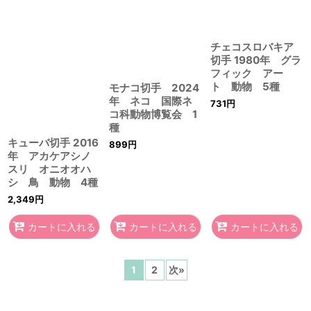
チェコスロバキア
切手 1980年 グラ
フィック アー
ト 動物 5種
モナコ切手 2024
年 ネコ 国際ネ
731
円
コ科動物博覧会 1
種
キューバ切手 2016
899
円
年 アカケアシノ
スリ オニオオハ
シ 鳥 動物 4種
2,349
円
カートに入れる
カートに入れる
カートに入れる
1
2
次
»