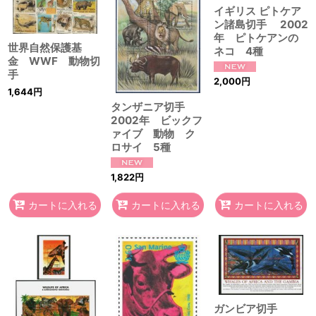
イギリス ピトケア
ン諸島切手 2002
年 ピトケアンの
世界自然保護基
ネコ 4種
金 WWF 動物切
手
2,000
円
1,644
円
タンザニア切手
2002年 ビックフ
ァイブ 動物 ク
ロサイ 5種
1,822
円
カートに入れる
カートに入れる
カートに入れる
ガンビア切手