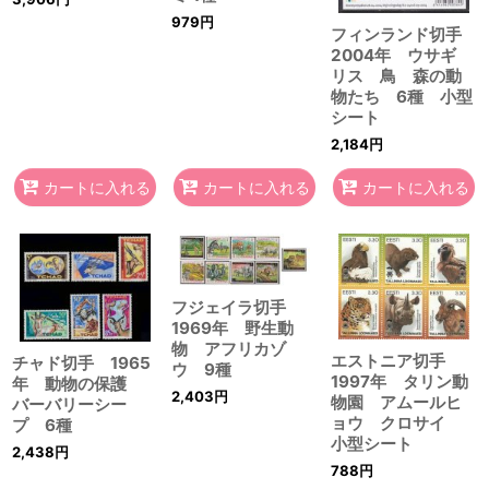
979
円
フィンランド切手
2004年 ウサギ
リス 鳥 森の動
物たち 6種 小型
シート
2,184
円
カートに入れる
カートに入れる
カートに入れる
フジェイラ切手
1969年 野生動
物 アフリカゾ
エストニア切手
チャド切手 1965
ウ 9種
1997年 タリン動
年 動物の保護
2,403
円
物園 アムールヒ
バーバリーシー
ョウ クロサイ
プ 6種
小型シート
2,438
円
788
円