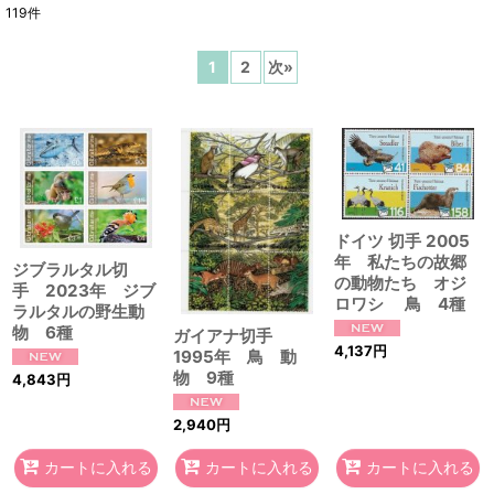
119
件
表示数
:
1
2
次
»
在庫あり
並び順
:
絞り込む
ドイツ 切手 2005
年 私たちの故郷
ジブラルタル切
の動物たち オジ
手 2023年 ジブ
ロワシ 鳥 4種
ラルタルの野生動
物 6種
ガイアナ切手
4,137
円
1995年 鳥 動
物 9種
4,843
円
2,940
円
カートに入れる
カートに入れる
カートに入れる