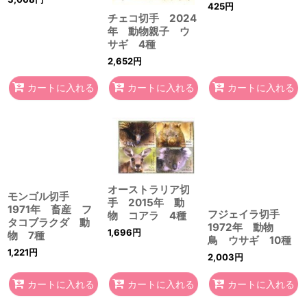
425
円
チェコ切手 2024
年 動物親子 ウ
サギ 4種
2,652
円
カートに入れる
カートに入れる
カートに入れる
オーストラリア切
モンゴル切手
手 2015年 動
1971年 畜産 フ
フジェイラ切手
物 コアラ 4種
タコブラクダ 動
1972年 動物
1,696
円
物 7種
鳥 ウサギ 10種
1,221
円
2,003
円
カートに入れる
カートに入れる
カートに入れる