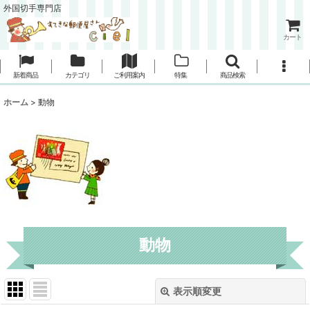
外国切手専門店
カート
新着商品
カテゴリ
ご利用案内
特集
商品検索
ホーム
>
動物
動物
表示順変更
閉じる