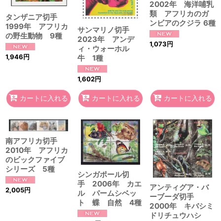
2002年 海洋哺乳
類 アフリカのガ
タンザニア切手
ンビアのクジラ 6種
1999年 アフリカ
サンマリノ切手
の野生動物 9種
2023年 アンデ
1,073
円
ィ・ウォーホル
1,946
円
牛 1種
1,602
円
カートに入れる
カートに入れる
カートに入れる
南アフリカ切手
2010年 アフリカ
のビックファイブ
シリーズ 5種
シンガポール切
手 2006年 カエ
アンティグア・バ
2,005
円
ル パームシベッ
ーブーダ切手
ト 蝶 自然 4種
2000年 キバシミ
ドリチュウハシ