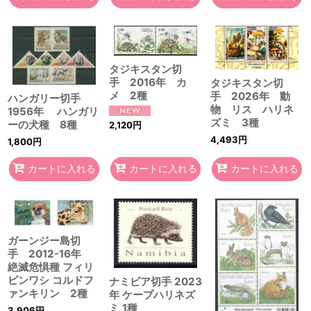
タジキスタン切
手 2016年 カ
タジキスタン切
メ 2種
手 2026年 動
ハンガリー切手
物 リス ハリネ
1956年 ハンガリ
ズミ 3種
ーの犬種 8種
2,120
円
4,493
円
1,800
円
カートに入れる
カートに入れる
カートに入れる
ガーンジー島切
手 2012-16年
絶滅危惧種 フィリ
ピンワシ コルドフ
ナミビア切手 2023
ァンキリン 2種
年 ケープハリネズ
ミ 1種
3,906
円