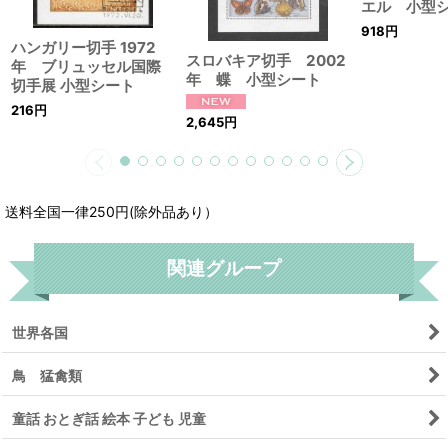
エル 小型
918
円
ハンガリー切手 1972
スロバキア切手 2002
年 ブリュッセル国際
年 蝶 小型シート
切手展 小型シート
216
円
2,645
円
送料全国一律250円(除外品あり）
関連グループ
世界各国
鳥 猛禽類
童話 おとぎ話 絵本 子ども 児童