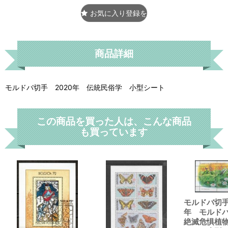
お気に入り登録をする
商品詳細
モルドバ切手 2020年 伝統民俗学 小型シート
この商品を買った人は、こんな商品
も買っています
モルドバ切手
年 モルド
絶滅危惧植