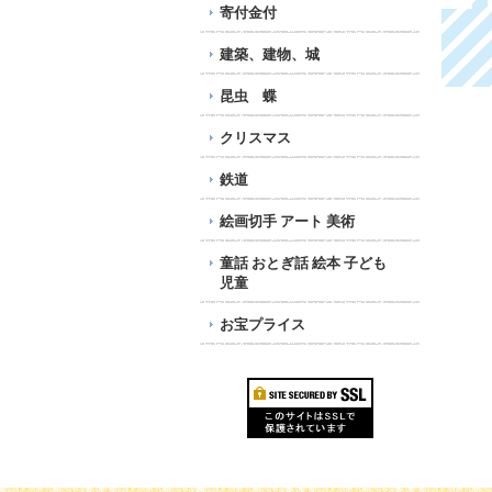
寄付金付
建築、建物、城
昆虫 蝶
クリスマス
鉄道
絵画切手 アート 美術
童話 おとぎ話 絵本 子ども
児童
お宝プライス