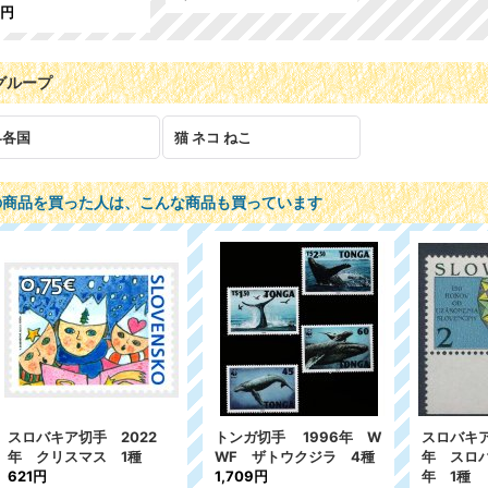
0円
グループ
界各国
猫 ネコ ねこ
の商品を買った人は、こんな商品も買っています
ガ切手 1996年 W
スロバキア切手 1993
マダガスカル切手
 ザトウクジラ 4種
年 スロバキア語の150周
年 WWF イ
09円
年 1種
種