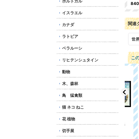
ポルトガル
84
イスラエル
関連
カナダ
ラトビア
世
ベラルーシ
こ
リヒテンシュタイン
動物
木、森林
鳥 猛禽類
猫 ネコ ねこ
花 植物
スロバキア切手 2015
スロバキア切手 2022
トン
年 クリスマス 2種
年 クリスマス 1種
WF
切手展
734円
621円
1,7