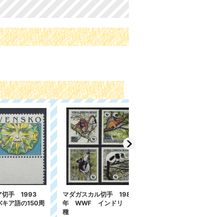
 1988
オランダ領アンティル切
スロバキア切手 2018
ンドリ 4
手 2003年 ネコ 12種
年 クリスマス 2種
734円