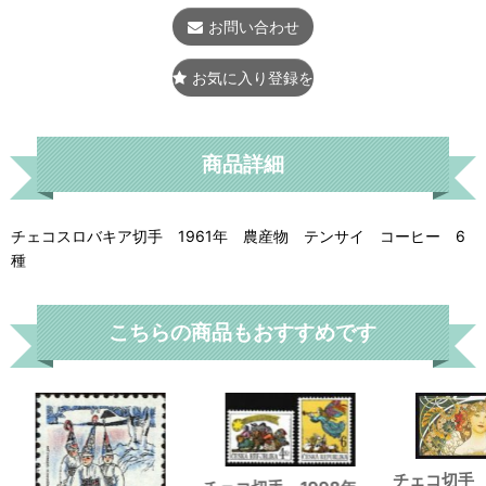
お問い合わせ
お気に入り登録をする
商品詳細
チェコスロバキア切手 1961年 農産物 テンサイ コーヒー 6
種
こちらの商品もおすすめです
チェコ切手 