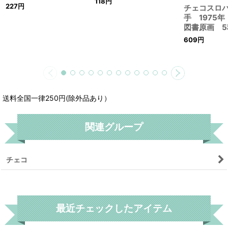
118
円
227
円
チェコスロ
手 1975
図書原画 
609
円
送料全国一律250円(除外品あり）
関連グループ
チェコ
リセット
最近チェックしたアイテム