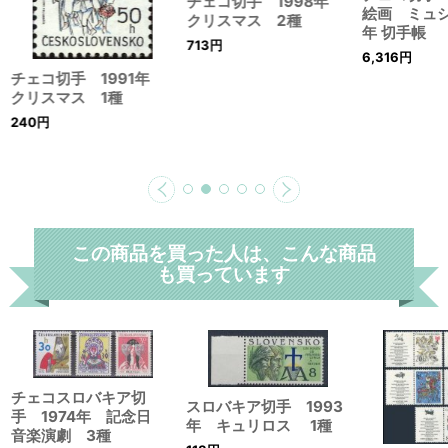
チェコ切手 1998年
絵画 ミュシ
クリスマス 2種
年 切手帳
713
円
6,316
円
チェコ切手 1991年
クリスマス 1種
240
円
この商品を買った人は、こんな商品
も買っています
チェコスロバキア切
スロバキア切手 1993
手 1974年 記念日
年 キュリロス 1種
音楽演劇 3種