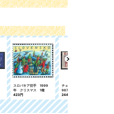
ア切手 1
チェコスロバキア切手 1
チェコスロバキア切手 1
国際平和
990年 絵画 ミュシ
986年 プラハの春 音楽
ャ 故郷のスラヴ人 1種
祭 1種
543円
158円