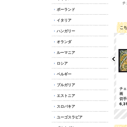
チ
ポーランド
イタリア
こ
ハンガリー
オランダ
ルーマニア
ロシア
ベルギー
ブルガリア
ク
チェコ切手 1991年 ク
チェコ切手 1998年 ク
チェ
リスマス 1種
リスマス 2種
画 
エストニア
240円
713円
切手
6,3
スロバキア
ユーゴスラビア