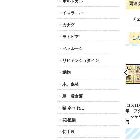
ポルトガル
関連
イスラエル
チ
カナダ
ラトビア
こ
ベラルーシ
リヒテンシュタイン
動物
木、森林
鳥 猛禽類
スロバキア切手 2018
スロバキア切手 1999
チェ
猫 ネコ ねこ
年 クリスマス 2種
年 クリスマス 1種
96
734円
423円
24
花 植物
切手展