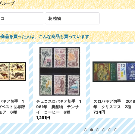
グループ
ェコ
花 植物
の商品を買った人は、こんな商品も買っています
コスロバキア切手 1
チェコスロバキア切手 19
チェコスロバキ
7年 切手の日 1種
80年 グラフィック ア
986年 鳥 
4円
ート 動物 5種
年 1種
731円
107円