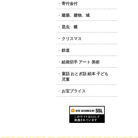
寄付金付
建築、建物、城
昆虫 蝶
クリスマス
鉄道
絵画切手 アート 美術
童話 おとぎ話 絵本 子ども
児童
お宝プライス