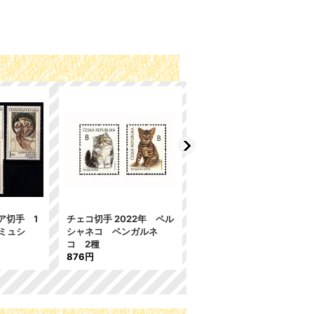
ア切手 1
チェコ切手 2022年 ペル
チェコスロバキア切手 1
 ミュシ
シャネコ ベンガルネ
967年 切手の日 1種
コ 2種
244円
876円