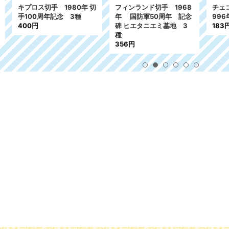
ロス切手 1980年 切
フィンランド切手 1968
チェコスロバキ
00周年記念 3種
年 国防軍50周年 記念
996年 クリス
0円
碑 ヒエタニエミ墓地 3
183円
種
356円