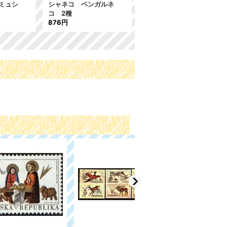
 ミュシ
シャネコ ベンガルネ
967年 切手の日 1種
コ 2種
244円
876円