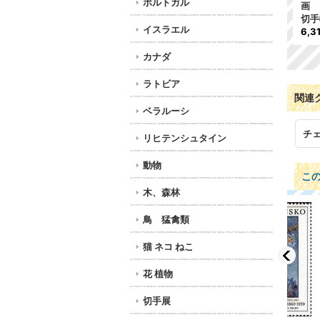
ポルトガル
リスマス 1種
リスマス 2種
画 
240円
713円
切手
イスラエル
6,3
カナダ
ラトビア
関連
ベラルーシ
チ
リヒテンシュタイン
動物
こ
木、森林
鳥 猛禽類
猫 ネコ ねこ
花 植物
切手展