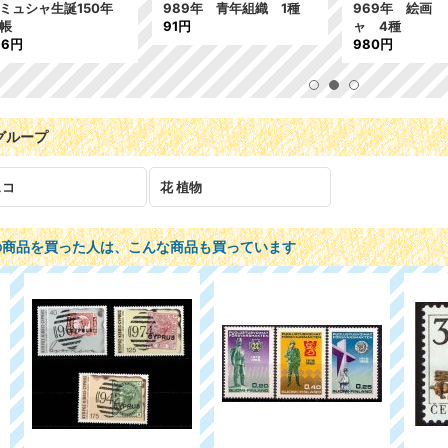
ミュシャ生誕150年
989年 青年組織 1種
969年 絵画
帳
91円
ャ 4種
16円
980円
グループ
ェコ
花 植物
の商品を買った人は、こんな商品も買っています