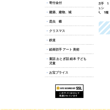
寄付金付
チェコスロバキア切手 1
チェコスロバキア切手 1
キプ
989年 パリ ダカール
990年 絵画 ミュシ
手1
建築、建物、城
ラリー トラック 4種
ャ 故郷のスラヴ人 1種
40
365円
543円
昆虫 蝶
クリスマス
鉄道
絵画切手 アート 美術
童話 おとぎ話 絵本 子ども
児童
お宝プライス