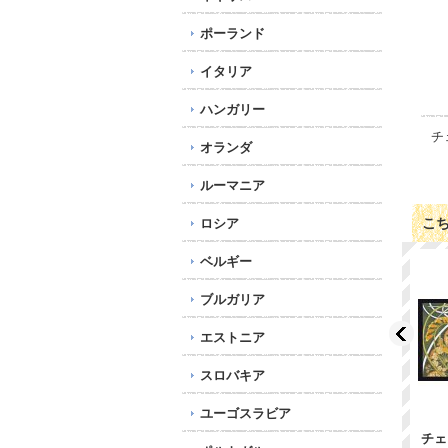
ポーランド
イタリア
ハンガリー
チ
オランダ
ルーマニア
こ
ロシア
ベルギー
ブルガリア
エストニア
スロバキア
ユーゴスラビア
ク
チェコ切手 1991年 ク
チェコ切手 1998年 ク
チェ