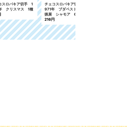
ア切手 1
チェコスロバキア切手 1
チェコスロバキア切手 1
マス 1種
971年 ブダペスト世界狩
989年 青年組織 1種
猟展 シャモア 6種
91円
216円