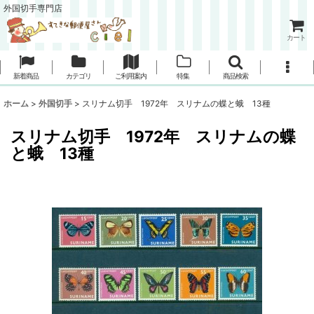
外国切手専門店
カート
新着商品
カテゴリ
ご利用案内
特集
商品検索
ホーム
>
外国切手
>
スリナム切手 1972年 スリナムの蝶と蛾 13種
スリナム切手 1972年 スリナムの蝶
と蛾 13種