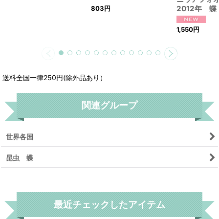
2012年 蝶
803
円
1,550
円
送料全国一律250円(除外品あり）
関連グループ
世界各国
昆虫 蝶
リセット
最近チェックしたアイテム