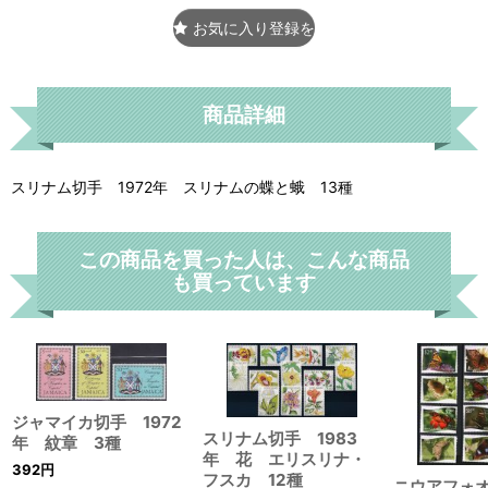
お気に入り登録をする
商品詳細
スリナム切手 1972年 スリナムの蝶と蛾 13種
この商品を買った人は、こんな商品
も買っています
ジャマイカ切手 1972
スリナム切手 1983
年 紋章 3種
年 花 エリスリナ・
392
円
フスカ 12種
ニウアフォ