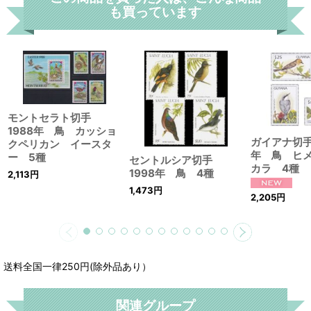
も買っています
モントセラト切手
1988年 鳥 カッショ
ガイアナ切手
クペリカン イースタ
年 鳥 ヒ
ー 5種
セントルシア切手
カラ 4種
1998年 鳥 4種
2,113
円
1,473
円
2,205
円
送料全国一律250円(除外品あり）
関連グループ