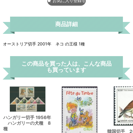
お気に入り登録をする
商品詳細
オーストリア切手 2001年 ネコ の王様 1種
この商品を買った人は、こんな商品
も買っています
ハンガリー切手 1956年
ハンガリーの犬種 8
種
韓国切手 