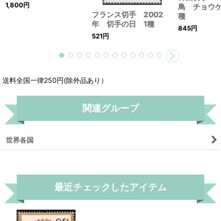
1,800
円
鳥 チョウゲ
フランス切手 2002
種
年 切手の日 1種
845
円
521
円
送料全国一律250円(除外品あり）
関連グループ
世界各国
リセット
最近チェックしたアイテム