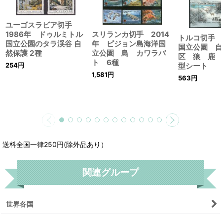
ユーゴスラビア切手
スリランカ切手 2014
1986年 ドゥルミトル
トルコ切手 
年 ピジョン島海洋国
国立公園のタラ渓谷 自
国立公園 
立公園 鳥 カワラバ
然保護 2種
区 狼 鹿
ト 6種
型シート
254
円
1,581
円
563
円
送料全国一律250円(除外品あり）
関連グループ
世界各国