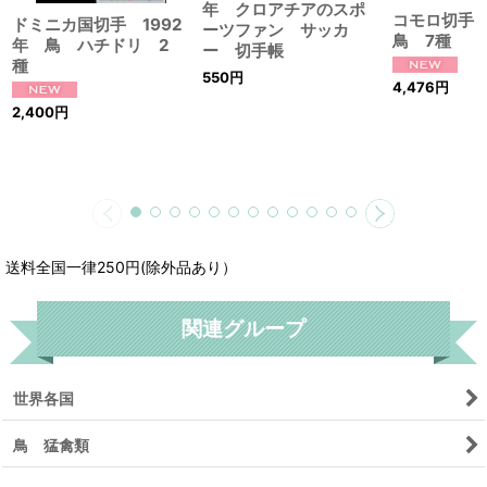
年 クロアチアのスポ
コモロ切手 
ドミニカ国切手 1992
ーツファン サッカ
鳥 7種
年 鳥 ハチドリ 2
ー 切手帳
種
550
円
4,476
円
2,400
円
送料全国一律250円(除外品あり）
関連グループ
世界各国
鳥 猛禽類