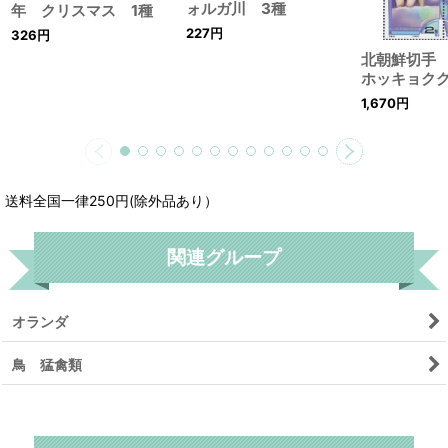
ォルガ川 3種
年 クリスマス 1種
227
円
326
円
北朝鮮切手
ホッキョク
1,670
円
送料全国一律250円(除外品あり）
関連グループ
オランダ
鳥 猛禽類
リセット