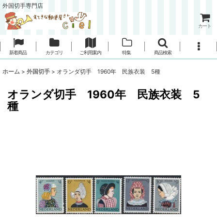
外国切手専門店
カート
新着商品
カテゴリ
ご利用案内
特集
商品検索
ホーム
>
外国切手
>
オランダ切手 1960年 民族衣装 5種
オランダ切手 1960年 民族衣装 5
種