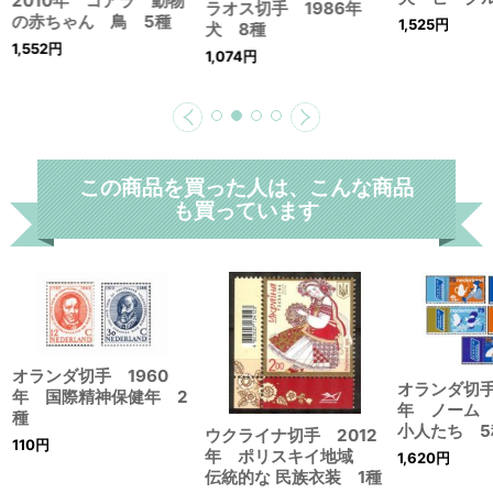
2010年 コアラ 動物
ラオス切手 1986年
の赤ちゃん 鳥 5種
1,525
円
犬 8種
1,552
円
1,074
円
この商品を買った人は、こんな商品
も買っています
オランダ切手 1960
オランダ切手
年 国際精神保健年 2
年 ノーム
種
小人たち 5
ウクライナ切手 2012
110
円
年 ポリスキイ地域
1,620
円
伝統的な 民族衣装 1種