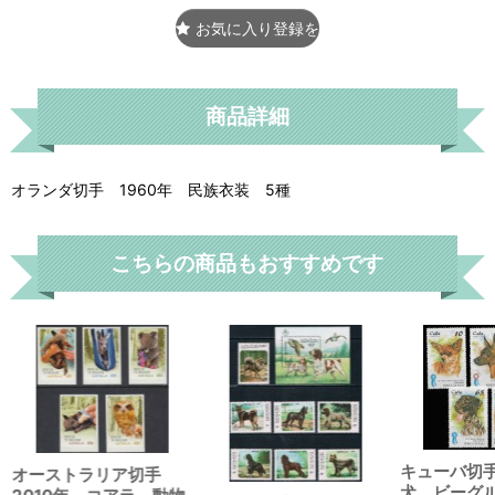
お気に入り登録をする
商品詳細
オランダ切手 1960年 民族衣装 5種
こちらの商品もおすすめです
キューバ切手 
オーストラリア切手
犬 ビーグ