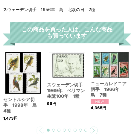
スウェーデン切手 1956年 鳥 北欧の日 2種
この商品を買った人は、こんな商品
も買っています
ニューカレドニア
スウェーデン切手
切手 1966年
1969年 ベリマン
鳥 7種
生誕100年 1種
セントルシア切
96
円
手 1998年 鳥
4,365
円
4種
1,473
円