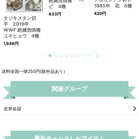
絶滅危惧種 ヘ
1985年 花 5種
ビ 4種
420
円
633
円
タジキスタン切
手 2019年
WWF 絶滅危惧種
ユキヒョウ 4種
1,846
円
送料全国一律250円(除外品あり）
関連グループ
世界各国
リセット
最近チェックしたアイテム