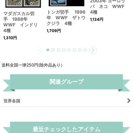
2003年 ヨーロッ
パ ネコ WWF
トンガ切手 1996
4種
マダガスカル切
年 WWF ザトウ
手 1988年
1,134
円
クジラ 4種
WWF インドリ
4種
1,709
円
1,310
円
送料全国一律250円(除外品あり）
関連グループ
世界各国
リセット
最近チェックしたアイテム