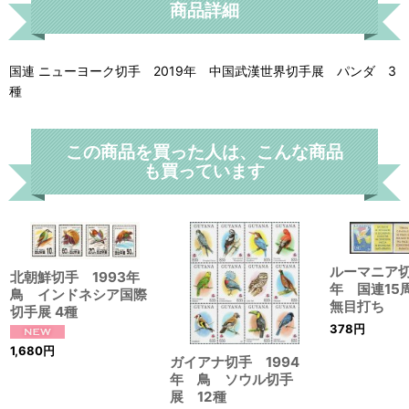
商品詳細
国連 ニューヨーク切手 2019年 中国武漢世界切手展 パンダ 3
種
この商品を買った人は、こんな商品
も買っています
ルーマニア切手
北朝鮮切手 1993年
年 国連1
鳥 インドネシア国際
無目打ち
切手展 4種
378
円
1,680
円
ガイアナ切手 1994
年 鳥 ソウル切手
展 12種