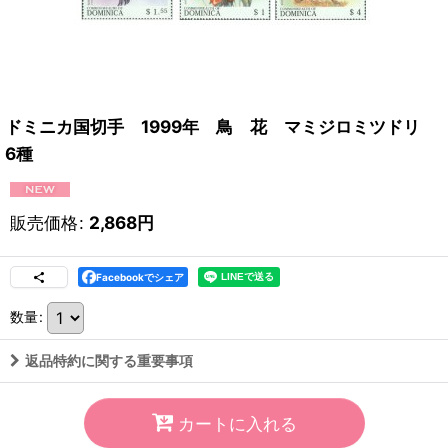
ドミニカ国切手 1999年 鳥 花 マミジロミツドリ
6種
販売価格
:
2,868
円
Facebookでシェア
数量
:
返品特約に関する重要事項
カートに入れる