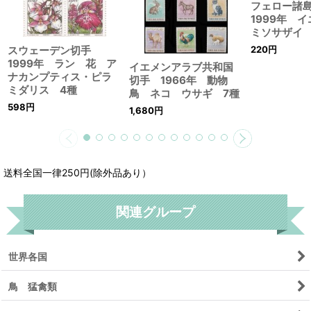
フェロー諸
1999年 
ミソサザイ
スウェーデン切手
220
円
1999年 ラン 花 ア
イエメンアラブ共和国
ナカンプティス・ピラ
切手 1966年 動物
ミダリス 4種
鳥 ネコ ウサギ 7種
598
円
1,680
円
送料全国一律250円(除外品あり）
関連グループ
世界各国
鳥 猛禽類