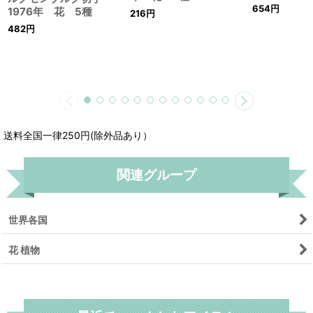
654
円
1976年 花 5種
216
円
482
円
送料全国一律250円(除外品あり）
関連グループ
世界各国
花 植物
リセット