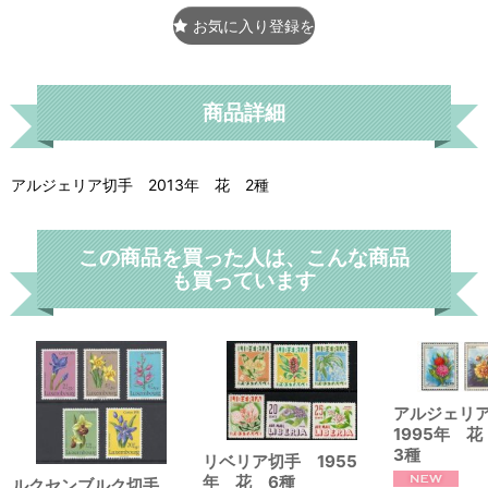
お気に入り登録をする
商品詳細
アルジェリア切手 2013年 花 2種
この商品を買った人は、こんな商品
も買っています
アルジェリ
1995年 
3種
リベリア切手 1955
年 花 6種
ルクセンブルク切手