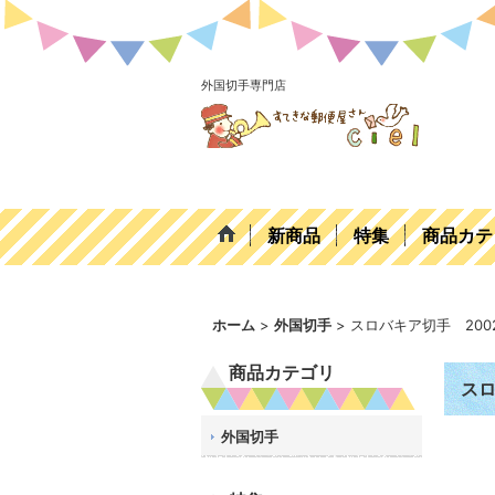
外国切手専門店
新商品
特集
商品カテ
ホーム
>
外国切手
>
スロバキア切手 20
商品カテゴリ
スロ
外国切手