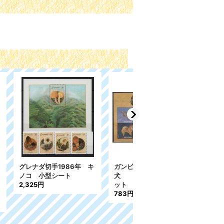
014年
中央アフリカ切手 2016
オーストリア切手 2018
ート】セ
年 絵画 ゴッホ 小型
年 1850年の郵便切手
シート
2種 小型シート
1,480円
1,149円