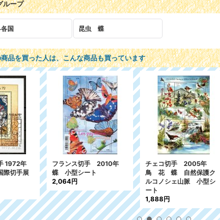
グループ
界各国
昆虫 蝶
の商品を買った人は、こんな商品も買っています
コ切手 2005年
グレナダ切手1986年 キ
ガンビア切手 2
花 蝶 自然保護ク
ノコ 小型シート
犬 【小型シ
ノシェ山脈 小型シ
2,325円
ット
783円
88円