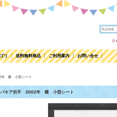
ゴリ
送料無料商品
ご利用案内
お問い合せ
02年 蝶 小型シート
バキア切手 2002年 蝶 小型シート