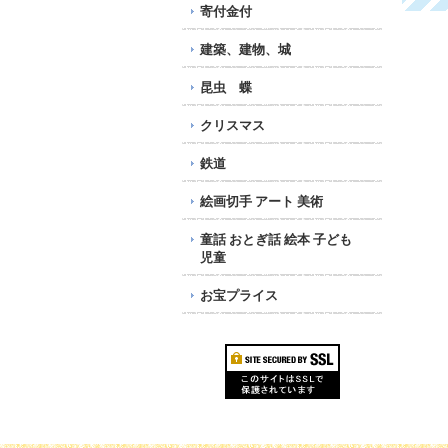
寄付金付
建築、建物、城
昆虫 蝶
クリスマス
鉄道
絵画切手 アート 美術
童話 おとぎ話 絵本 子ども
児童
お宝プライス