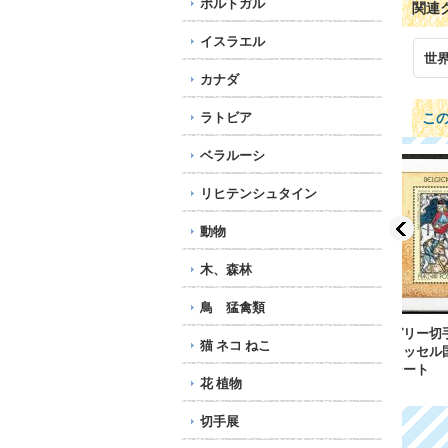
ポルトガル
関連
イスラエル
世
カナダ
ラトビア
こ
ベラルーシ
リヒテンシュタイン
動物
木、森林
鳥 猛禽類
ハンガリー切手 1972年
フランス切手 2010年
チェ
猫 ネコ ねこ
ブリュッセル国際切手展
蝶 小型シート
鳥 
小型シート
2,064円
ルコ
花 植物
216円
ート
1,8
切手展