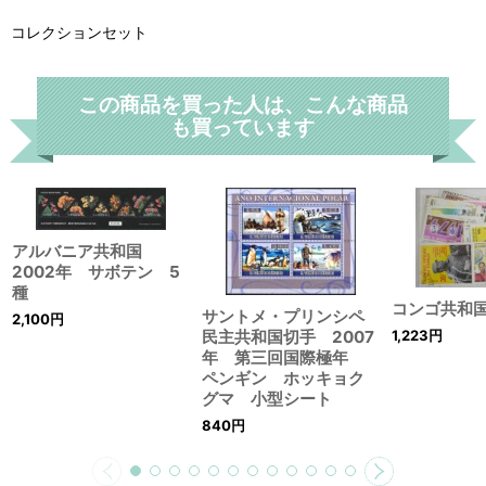
コレクションセット
この商品を買った人は、こんな商品
も買っています
アルバニア共和国
2002年 サボテン 5
種
コンゴ共和
サントメ・プリンシペ
2,100
円
1,223
円
民主共和国切手 2007
年 第三回国際極年
ペンギン ホッキョク
グマ 小型シート
840
円