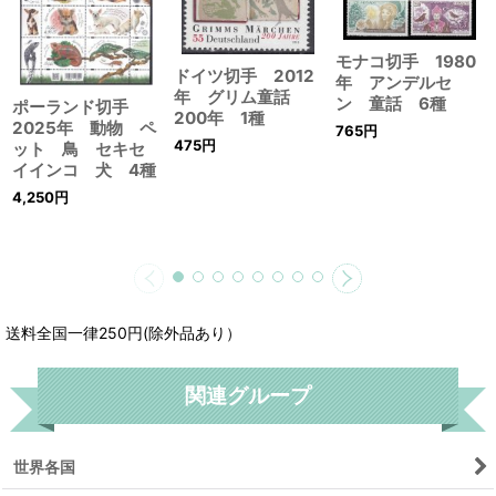
モナコ切手 1980
ドイツ切手 2012
年 アンデルセ
年 グリム童話
ン 童話 6種
ポーランド切手
200年 1種
2025年 動物 ペ
765
円
475
円
ット 鳥 セキセ
イインコ 犬 4種
4,250
円
送料全国一律250円(除外品あり）
関連グループ
世界各国