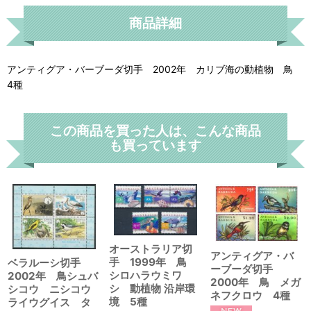
商品詳細
アンティグア・バーブーダ切手 2002年 カリブ海の動植物 鳥
4種
この商品を買った人は、こんな商品
も買っています
オーストラリア切
アンティグア・バ
手 1999年 鳥
ベラルーシ切手
ーブーダ切手
シロハラウミワ
2002年 鳥シュバ
2000年 鳥 メガ
シ 動植物 沿岸環
シコウ ニシコウ
ネフクロウ 4種
境 5種
ライウグイス タ