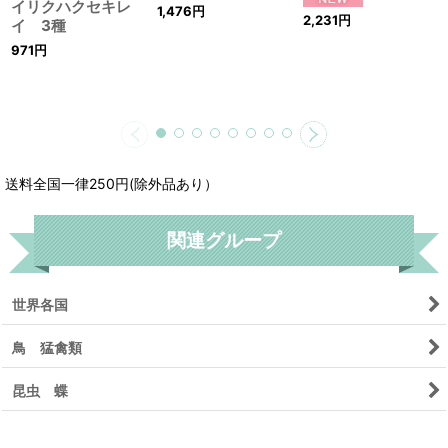
イリクハクセキレ
1,476
円
2,231
円
イ 3種
971
円
送料全国一律250円(除外品あり）
関連グループ
世界各国
鳥 猛禽類
昆虫 蝶
リセット