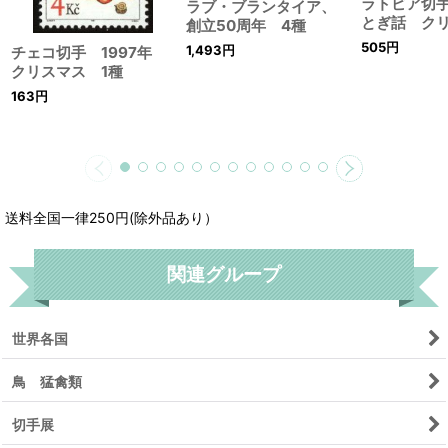
ラトビア切手 
ラブ・ブランタイア、
とぎ話 ク
創立50周年 4種
505
円
1,493
円
チェコ切手 1997年
クリスマス 1種
163
円
送料全国一律250円(除外品あり）
関連グループ
世界各国
鳥 猛禽類
切手展