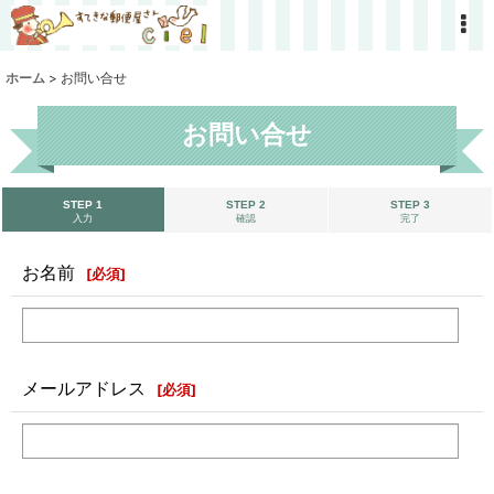
ホーム
>
お問い合せ
お問い合せ
STEP 1
STEP 2
STEP 3
入力
確認
完了
お名前
[
必須
]
メールアドレス
[
必須
]