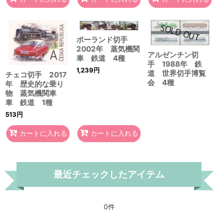
ポーランド切手
2002年 蒸気機関
アルゼンチン切
車 鉄道 4種
手 1988年 鉄
1,239
円
道 世界切手博覧
チェコ切手 2017
会 4種
年 歴史的な乗り
物 蒸気機関車
車 鉄道 1種
513
円
カートに入れる
カートに入れる
最近チェックしたアイテム
0件