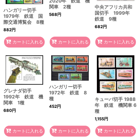
2020年 鉄道 機
関車 2種
中央アフリカ共和
ハンガリー切手
国切手 1999年
568
円
1979年 鉄道 国
鉄道 9種
際交通博覧会 8種
682
円
882
円
カートに入れる
カートに入れる
カートに入れる
ハンガリー切手
グレナダ切手
1972年 鉄道 8
1992年 鉄道 機
種
キューバ切手 1988
関車 1種
年 鉄道 機関車 6
452
円
680
円
種
1,155
円
カートに入れる
カートに入れる
カートに入れる