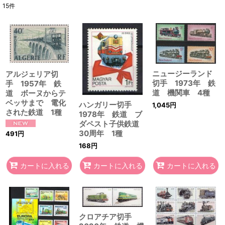
15
件
表示数
:
在庫あり
並び順
:
ニュージーランド
アルジェリア切
切手 1973年 鉄
手 1957年 鉄
絞り込む
道 機関車 4種
道 ボーヌからテ
ベッサまで 電化
ハンガリー切手
1,045
円
された鉄道 1種
1978年 鉄道 ブ
ダペスト子供鉄道
30周年 1種
491
円
168
円
カートに入れる
カートに入れる
カートに入れる
クロアチア切手