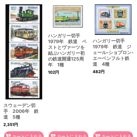
ハンガリー切手
ハンガリー切手
1979年 鉄道 ペ
1979年 鉄道 ジ
ストとヴァーツを
ェール-ショプロン-
結ぶハンガリー初
エーベンフルト鉄
の鉄道開通125周
道 4種
年 1種
482
円
102
円
スウェーデン切
手 2006年 鉄
道 5種
2,351
円
カートに入れる
カートに入れる
カートに入れる