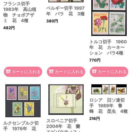
フランス切手
ベルギー切手 1997
1983年 高山植
年 バラ 花 3種
物 チョボアザ
ミ 花 4種
380
円
482
円
トルコ切手 1960
年 花 カーネー
ション バラ4種
770
円
カートに入れる
カートに入れる
カートに入れる
ロシア 旧ソ連切
手 1989年 養
蜂 花 昆虫 4種
216
円
スロベニア切手
ルクセンブルク切
2004年 花 蘭
手 1976年 花
エピパクティス・