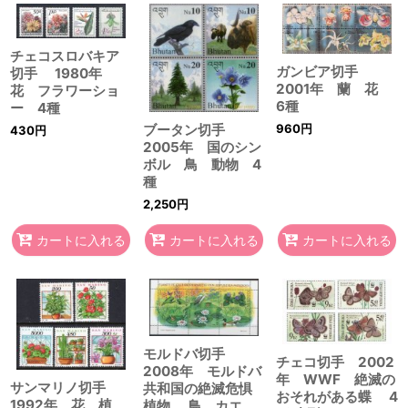
チェコスロバキア
ガンビア切手
切手 1980年
2001年 蘭 花
花 フラワーショ
6種
ー 4種
960
円
ブータン切手
430
円
2005年 国のシン
ボル 鳥 動物 4
種
2,250
円
カートに入れる
カートに入れる
カートに入れる
モルドバ切手
チェコ切手 2002
2008年 モルドバ
年 WWF 絶滅の
サンマリノ切手
共和国の絶滅危惧
おそれがある蝶 4
1992年 花 植
植物 鳥 カエ