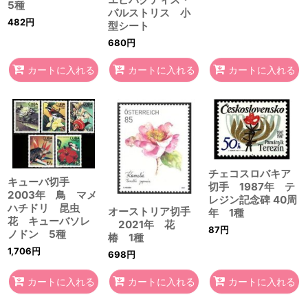
5種
パルストリス 小
482
円
型シート
680
円
カートに入れる
カートに入れる
カートに入れる
チェコスロバキア
キューバ切手
切手 1987年 テ
2003年 鳥 マメ
レジン記念碑 40周
ハチドリ 昆虫
オーストリア切手
年 1種
花 キューバソレ
2021年 花
87
円
ノドン 5種
椿 1種
1,706
円
698
円
カートに入れる
カートに入れる
カートに入れる