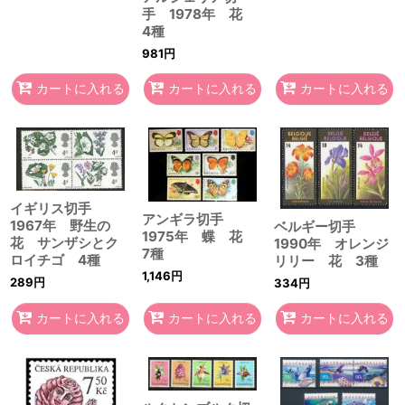
手 1978年 花
4種
981
円
カートに入れる
カートに入れる
カートに入れる
イギリス切手
アンギラ切手
1967年 野生の
ベルギー切手
1975年 蝶 花
花 サンザシとク
1990年 オレンジ
7種
ロイチゴ 4種
リリー 花 3種
1,146
円
289
円
334
円
カートに入れる
カートに入れる
カートに入れる