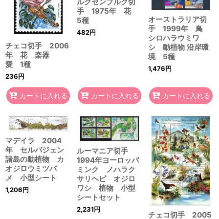
ルクセンブルク切
手 1975年 花
オーストラリア切
5種
手 1999年 鳥
482
円
シロハラウミワ
チェコ切手 2006
シ 動植物 沿岸環
年 花 楽器
境 5種
愛 1種
1,476
円
236
円
カートに入れる
カートに入れる
カートに入れる
マデイラ 2004
年 セルバジェン
ルーマニア切手
諸島の動植物 カ
1994年ヨーロッパ
オジロウミツバ
ミンク ノハラク
メ 小型シート
サリヘビ オジロ
ワシ 植物 小型
1,206
円
シートセット
2,231
円
チェコ切手 2005