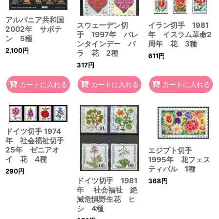
アルバニア共和国
スウェーデン切
イラン切手 1981
2002年 サボテ
手 1997年 バレ
年 イスラム革命2
ン 5種
ンタインデー バ
周年 花 3種
2,100
円
ラ 花 2種
611
円
317
円
カートに入れる
カートに入れる
カートに入れる
ドイツ切手 1974
年 社会福祉切手
25年 ゼニアオ
エジプト切手
イ 花 4種
1995年 花フェス
ティバル 1種
290
円
ドイツ切手 1981
368
円
年 社会福祉 絶
滅危惧野生花 ヒ
シ 4種