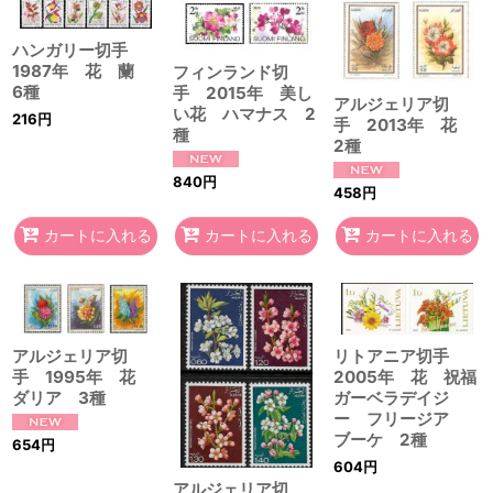
ハンガリー切手
1987年 花 蘭
フィンランド切
6種
手 2015年 美し
アルジェリア切
い花 ハマナス 2
216
円
手 2013年 花
種
2種
840
円
458
円
カートに入れる
カートに入れる
カートに入れる
アルジェリア切
リトアニア切手
手 1995年 花
2005年 花 祝福
ダリア 3種
ガーベラデイジ
ー フリージア
ブーケ 2種
654
円
604
円
アルジェリア切