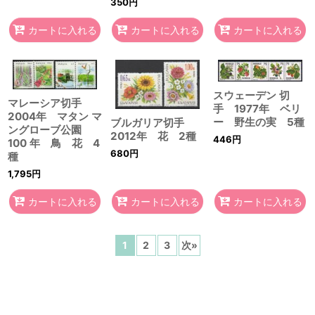
350
円
カートに入れる
カートに入れる
カートに入れる
スウェーデン 切
マレーシア切手
手 1977年 ベリ
2004年 マタン マ
ー 野生の実 5種
ブルガリア切手
ングローブ公園
2012年 花 2種
446
円
100 年 鳥 花 4
680
円
種
1,795
円
カートに入れる
カートに入れる
カートに入れる
1
2
3
次
»