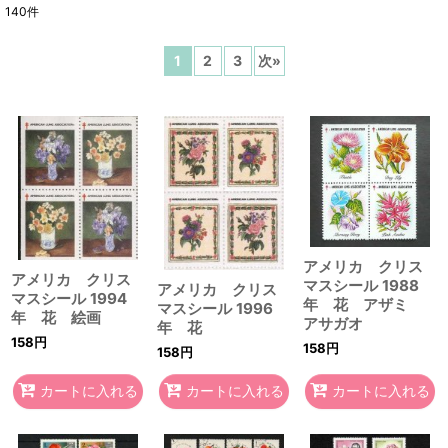
140
件
表示数
:
1
2
3
次
»
在庫あり
並び順
:
絞り込む
アメリカ クリス
アメリカ クリス
マスシール 1988
アメリカ クリス
マスシール 1994
年 花 アザミ
マスシール 1996
年 花 絵画
アサガオ
年 花
158
円
158
円
158
円
カートに入れる
カートに入れる
カートに入れる