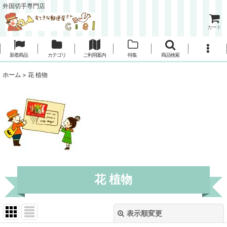
外国切手専門店
カート
新着商品
カテゴリ
ご利用案内
特集
商品検索
ホーム
>
花 植物
花 植物
表示順変更
閉じる