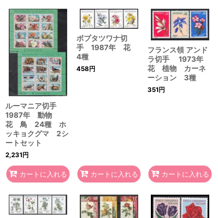
ボプタツワナ切
手 1987年 花
フランス領 アンド
4種
ラ切手 1973年
花 植物 カーネ
458
円
ーション 3種
351
円
ルーマニア切手
1987年 動物
花 鳥 24種 ホ
ッキョクグマ 2シ
ートセット
2,231
円
カートに入れる
カートに入れる
カートに入れる