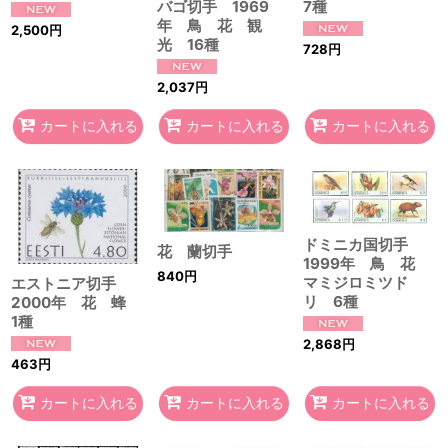
バゴ切手 1969
7種
年 鳥 花 観
2,500
円
光 16種
728
円
2,037
円
カートに入れる
カートに入れる
カートに入れる
ドミニカ国切手
花 蘭切手
1999年 鳥 花
840
円
マミジロミツド
エストニア切手
リ 6種
2000年 花 蜂
1種
2,868
円
463
円
カートに入れる
カートに入れる
カートに入れる