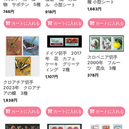
種 小型シート
物 サボテン 5種
ル 小型シート
1,683
円
746
円
918
円
カートに入れる
カートに入れる
カートに入れる
ドイツ切手 2017
スロベニア切手
年 花 カフェ
2000年 フルー
ケーキ グリーテ
ツ 昆虫 3種
ィング 2種
378
円
1,107
円
クロアチア切手
2023年 クロアチ
アの蝶 3種
1,838
円
カートに入れる
カートに入れる
カートに入れる