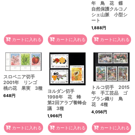
年 鳥 花 蝶
自然保護クルコノ
シェ山脈 小型シ
ート
1,888
円
カートに入れる
カートに入れる
カートに入れる
スロベニア切手
2001年 リンゴ
トルコ切手 2015
桃の花 果実 3種
ヨルダン切手
年 手工芸品 ゴ
648
円
1998年 花 蜂
ブラン織り 鳥
第2回アラブ養蜂会
花 4種
議 3種
4,056
円
1,966
円
カートに入れる
カートに入れる
カートに入れる