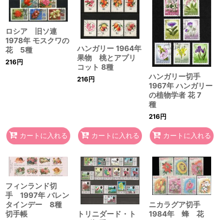
ロシア 旧ソ連
1978年 モスクワの
ハンガリー 1964年
花 5種
果物 桃とアプリ
216
円
コット 8種
ハンガリー切手
216
円
1967年 ハンガリー
の植物学者 花 7
種
216
円
カートに入れる
カートに入れる
カートに入れる
フィンランド切
手 1997年 バレン
ニカラグア切手
タインデー 8種
トリニダード・ト
1984年 蜂 花
切手帳