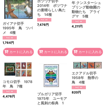
ボツワナ切手
年 クンスターシュ
2014年 ボツワナ
プリング動物園の
の素晴らしい鳥た
動物たち アライ
ち 14種
グマ 5種
ガイアナ切手
7,476
円
4,211
円
1995年 鳥 ツバ
メ 4種
1,764
円
カートに入れる
カートに入れる
カートに入れる
エクアドル切手
1958年 熱帯の
コモロ切手 1978
鳥 4種
年 鳥 7種
820
円
ブルガリア切手
4,476
円
1975年 ユーモア
と風刺の祭典 1