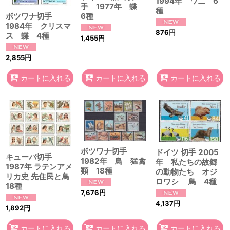
1994年 ワニ 6
手 1977年 蝶
種
6種
ボツワナ切手
1984年 クリスマ
876
円
ス 蝶 4種
1,455
円
2,855
円
カートに入れる
カートに入れる
カートに入れる
ボツワナ切手
ドイツ 切手 2005
キューバ切手
1982年 鳥 猛禽
年 私たちの故郷
1987年 ラテンアメ
類 18種
の動物たち オジ
リカ史 先住民と鳥
ロワシ 鳥 4種
18種
7,676
円
4,137
円
1,892
円
カートに入れる
カートに入れる
カートに入れる