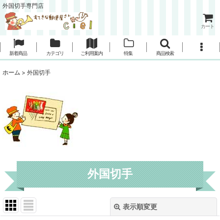
外国切手専門店
カート
新着商品
カテゴリ
ご利用案内
特集
商品検索
ホーム
>
外国切手
外国切手
表示順変更
閉じる