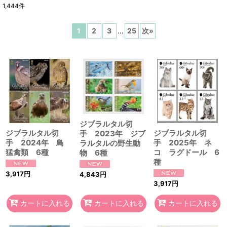
1,444
件
表示数
:
1
2
3
...
25
次
»
在庫あり
並び順
:
絞り込む
ジブラルタル切
ジブラルタル切
ジブラルタル切
手 2023年 ジブ
手 2024年 鳥
手 2025年 ネ
ラルタルの野生動
猛禽類 6種
コ ラグドール 6
物 6種
種
3,917
円
4,843
円
3,917
円
カートに入れる
カートに入れる
カートに入れる