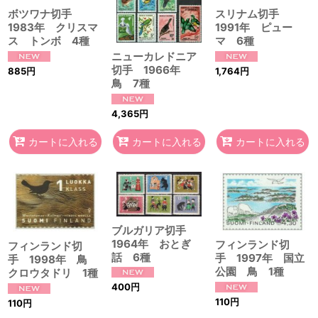
ボツワナ切手
スリナム切手
1983年 クリスマ
1991年 ピュー
ス トンボ 4種
マ 6種
ニューカレドニア
切手 1966年
885
円
1,764
円
鳥 7種
4,365
円
カートに入れる
カートに入れる
カートに入れる
ブルガリア切手
1964年 おとぎ
フィンランド切
フィンランド切
話 6種
手 1997年 国立
手 1998年 鳥
公園 鳥 1種
クロウタドリ 1種
400
円
110
円
110
円