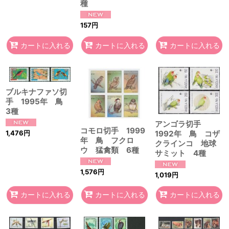
種
157
円
カートに入れる
カートに入れる
カートに入れる
ブルキナファソ切
手 1995年 鳥
3種
アンゴラ切手
コモロ切手 1999
1,476
円
1992年 鳥 コザ
年 鳥 フクロ
クラインコ 地球
ウ 猛禽類 6種
サミット 4種
1,576
円
1,019
円
カートに入れる
カートに入れる
カートに入れる