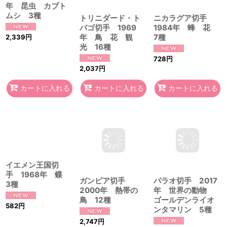
年 昆虫 カブト
トリニダード・ト
1984年 蜂 花
ムシ 3種
バゴ切手 1969
7種
年 鳥 花 観
光 16種
2,339
円
728
円
2,037
円
カートに入れる
カートに入れる
カートに入れる
ガンビア切手
パラオ切手 2017
2000年 熱帯の
年 世界の動物
イエメン王国切
鳥 12種
ゴールデンライオ
手 1968年 蝶
ンタマリン 5種
3種
2,747
円
1,946
円
582
円
カートに入れる
カートに入れる
カートに入れる