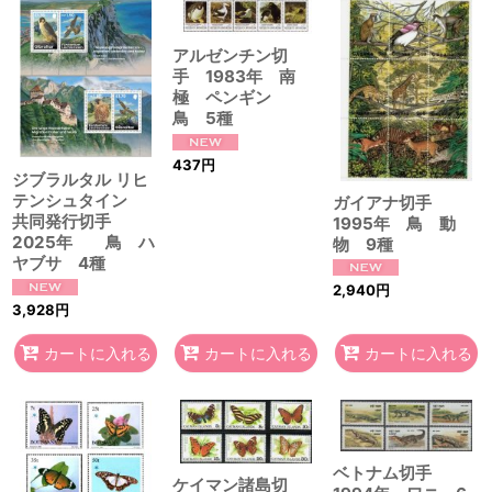
アルゼンチン切
手 1983年 南
極 ペンギン
鳥 5種
437
円
ジブラルタル リヒ
テンシュタイン
ガイアナ切手
共同発行切手
1995年 鳥 動
2025年 鳥 ハ
物 9種
ヤブサ 4種
2,940
円
3,928
円
カートに入れる
カートに入れる
カートに入れる
ベトナム切手
ケイマン諸島切