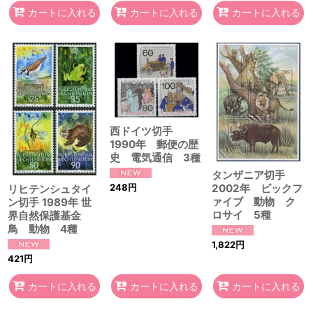
カートに入れる
カートに入れる
カートに入れる
西ドイツ切手
1990年 郵便の歴
史 電気通信 3種
タンザニア切手
248
円
2002年 ビックフ
リヒテンシュタイ
ァイブ 動物 ク
ン切手 1989年 世
ロサイ 5種
界自然保護基金
鳥 動物 4種
1,822
円
421
円
カートに入れる
カートに入れる
カートに入れる