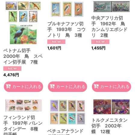
中央アフリカ切
ブルキナファソ切
手 1962年 鳥
手 1993年 コウ
カンムリエボシド
ノトリ 鳥 3種
リ 2種
1,601
円
1,455
円
ベトナム切手
2000年 鳥 スペ
イン切手展 7種
4,476
円
カートに入れる
カートに入れる
カートに入れる
フィンランド切
トルクメニスタン
手 1997年 バレン
切手 2002年
タインデー 8種
ベチュアナランド
蝶 12種
切手帳