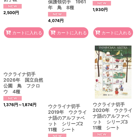
保護領切手 1961
年 鳥 8種
1,930
円
2,500
円
4,074
円
カートに入れる
カートに入れる
カートに入れる
ウクライナ切手
2026年 国立自然
公園 鳥 フクロ
ウ 4種
ウクライナ切手
1,376
円
～1,874
円
ウクライナ切手
2020年 ウクライ
2019年 ウクライ
ナ語のアルファベ
ナ語のアルファベ
ット シリーズ3
ット シリーズ2
11種 シート
11種 シート