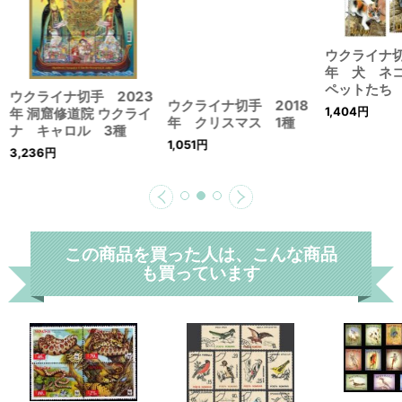
ウクライナ切
年 犬 ネ
ペットたち 
ウクライナ切手 2023
1,404
円
年 洞窟修道院 ウクライ
ナ キャロル 3種
3,236
円
ウクライナ切手 2018
年 クリスマス 1種
1,051
円
この商品を買った人は、こんな商品
も買っています