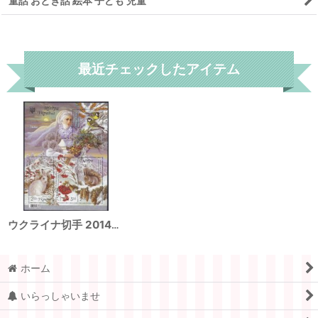
鳥 猛禽類
童話 おとぎ話 絵本 子ども 児童
リセット
最近チェックしたアイテム
ウクライナ切手 2014年 ウクライナの冬 ウサギ リス 鳥 4種