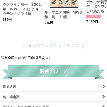
ボツワナ切手
ウクライナ切手 2002
年 ボツワ
年 WWF ヘビ ヒョ
しい鳥たち 
ルーマニア切手 1993
ウモンナメラ 4種
年 鳥 10種
535
円
7,476
円
216
円
送料全国一律250円(除外品あり）
関連グループ
世界各国