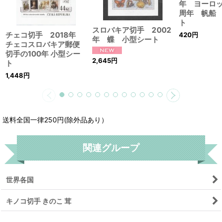
年 ヨーロッ
周年 帆船
ト
スロバキア切手 2002
チェコ切手 2018年
420
円
年 蝶 小型シート
チェコスロバキア郵便
切手の100年 小型シー
2,645
円
ト
1,448
円
送料全国一律250円(除外品あり）
関連グループ
世界各国
キノコ切手 きのこ 茸