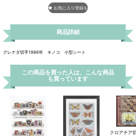
お気に入り登録をする
商品詳細
グレナダ切手1986年 キノコ 小型シート
この商品を買った人は、こんな商品
も買っています
クロアチア切