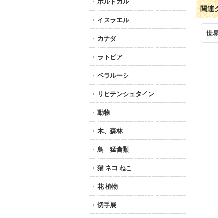
ポルトガル
関連
イスラエル
世
カナダ
ラトビア
ベラルーシ
リヒテンシュタイン
動物
木、森林
鳥 猛禽類
猫 ネコ ねこ
花 植物
切手展