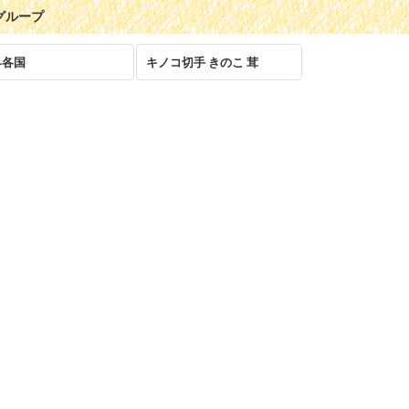
グループ
界各国
キノコ切手 きのこ 茸