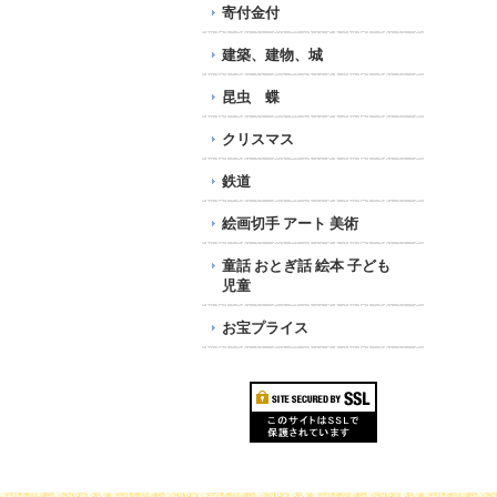
寄付金付
建築、建物、城
昆虫 蝶
クリスマス
鉄道
絵画切手 アート 美術
童話 おとぎ話 絵本 子ども
児童
お宝プライス