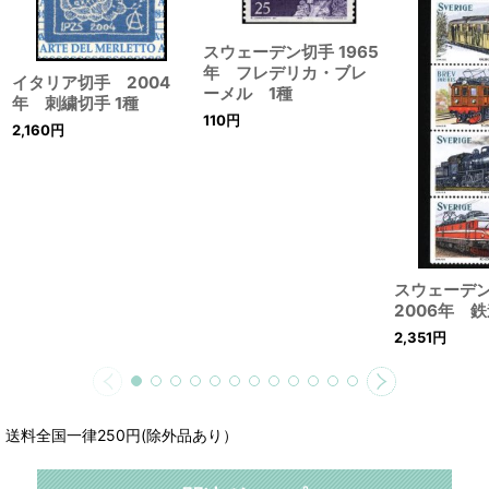
スウェーデン切手 1965
年 フレデリカ・ブレ
イタリア切手 2004
ーメル 1種
年 刺繍切手 1種
110
円
2,160
円
スウェーデ
2006年 
2,351
円
送料全国一律250円(除外品あり）