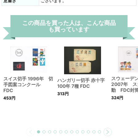
意書き
ございます。
この商品を買った人は、こんな商品
も買っています
スウェーデ
スイス切手 1996年 切
ハンガリー切手 赤十字
2007年 
手図案コンクール
100年 7種 FDC
動 FDC封
FDC
313
円
324
円
453
円