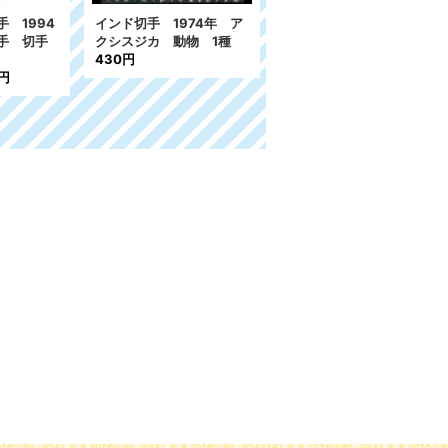
 1994
インド切手 1974年 ア
日本切手 2021年 ポケ
手 切手
クシスジカ 動物 1種
モン切手 シート
430円
1,300円
～
1,600円
6円