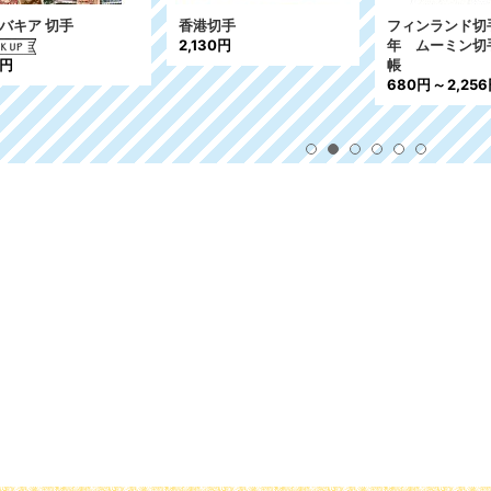
バキア 切手
香港切手
フィンランド切手
2,130円
年 ムーミン切
4円
帳
680円
～
2,25