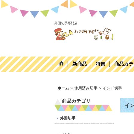
外国切手専門店
新商品
特集
商品カテ
ホーム
>
使用済み切手
>
インド切手
商品カテゴリ
イ
外国切手