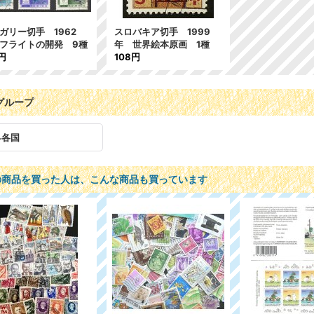
ガリー切手 1962
スロバキア切手 1999
フライトの開発 9種
年 世界絵本原画 1種
円
108円
グループ
界各国
の商品を買った人は、こんな商品も買っています