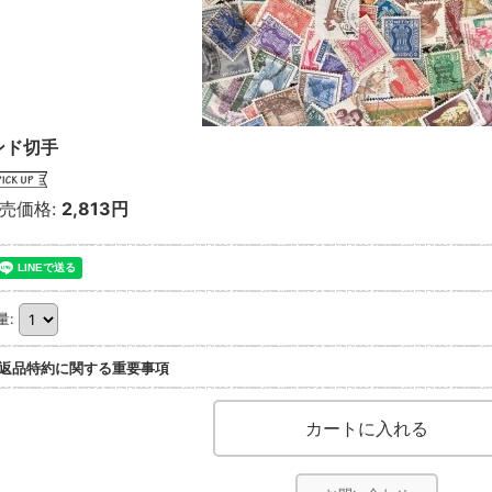
ンド切手
売価格
:
2,813円
量
:
返品特約に関する重要事項