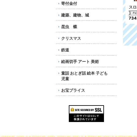
寄付金付
日本切手
スカウト切手
スロ
980円
1,480円
建築、建物、城
73
昆虫 蝶
クリスマス
鉄道
絵画切手 アート 美術
童話 おとぎ話 絵本 子ども
児童
お宝プライス