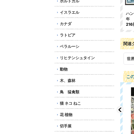
ポルトガル
イスラエル
ハン
年 
カナダ
216
ラトビア
関連
ベラルーシ
リヒテンシュタイン
世
動物
こ
木、森林
鳥 猛禽類
猫 ネコ ねこ
花 植物
切手展