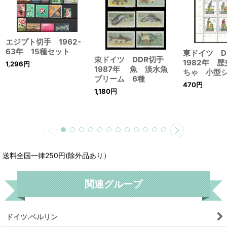
エジプト切手 1962-
63年 15種セット
東ドイツ D
東ドイツ DDR切手
1982年 
1,296
円
1987年 魚 淡水魚
ちゃ 小型
ブリーム 6種
470
円
1,180
円
送料全国一律250円(除外品あり）
関連グループ
ドイツ.ベルリン