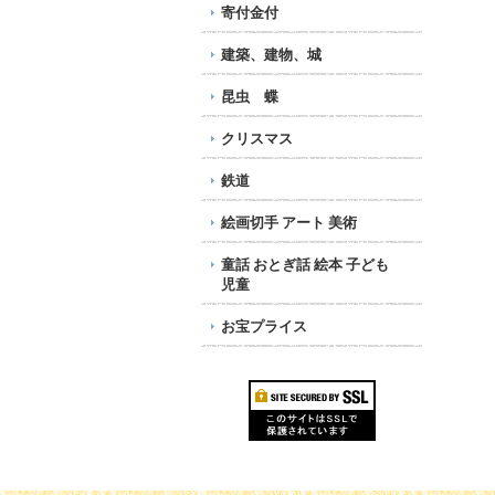
寄付金付
建築、建物、城
昆虫 蝶
クリスマス
鉄道
絵画切手 アート 美術
童話 おとぎ話 絵本 子ども
児童
お宝プライス