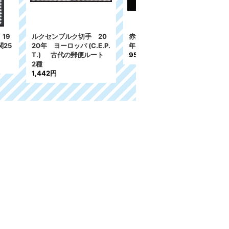
切手 20
赤道ギニア切手 1977
スウェーデン 切手 1977
(C.E.P.
年 中国 馬 絵画 7種
年 ベリー 野生の実 5
郵便ルート
955円
種
446円