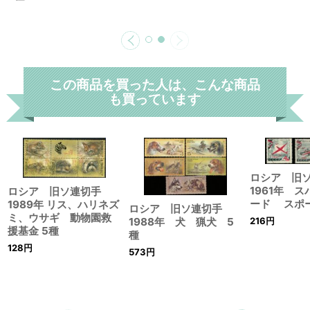
この商品を買った人は、こんな商品
も買っています
ロシア 旧
1961年 
ロシア 旧ソ連切手
ード スポ
1989年 リス、ハリネズ
ロシア 旧ソ連切手
ミ、ウサギ 動物園救
1988年 犬 猟犬 5
216
円
援基金 5種
種
128
円
573
円