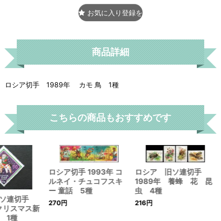
お気に入り登録をする
商品詳細
ロシア切手 1989年 カモ 鳥 1種
こちらの商品もおすすめです
ロシア切手 1993年 コ
ロシア 旧ソ連切手
ルネイ・チュコフスキ
1989年 養蜂 花 昆
ー 童話 5種
虫 4種
旧ソ連切手
270
円
216
円
 クリスマス新
 1種