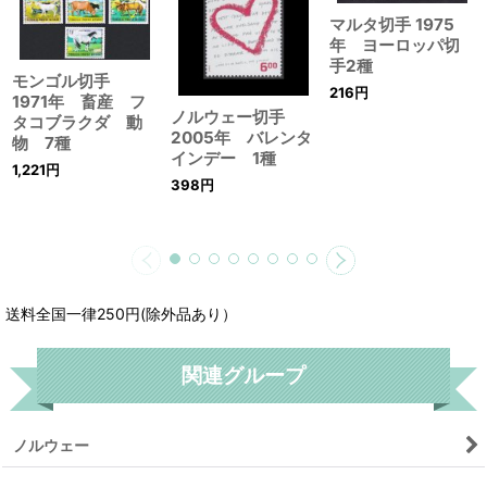
マルタ切手 1975
年 ヨーロッパ切
手2種
モンゴル切手
216
円
1971年 畜産 フ
ノルウェー切手
タコブラクダ 動
2005年 バレンタ
物 7種
インデー 1種
1,221
円
398
円
送料全国一律250円(除外品あり）
関連グループ
ノルウェー