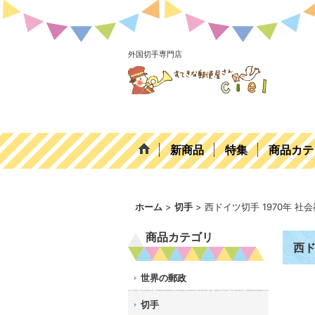
外国切手専門店
新商品
特集
商品カテ
ホーム
>
切手
>
西ドイツ切手 1970年 
商品カテゴリ
西ド
世界の郵政
切手