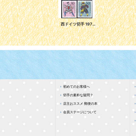
西ドイツ切手 1970年 社会福祉 道化のあやつり人形 4種
初めてのお客様へ
切手の素朴な疑問？
店主おススメ 郵便の本
会員ステージについて