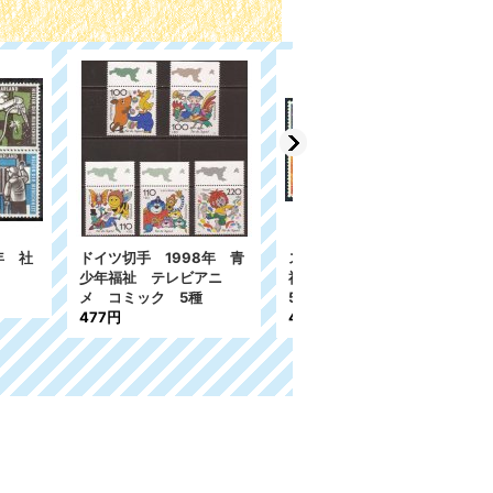
62年 児童
スイス切手 1982-83
スイス切手 1949年 児童
ンゴの花
年 社会福祉 特殊切
福祉 花 4種
手 FDC 4枚
[
A
]
750円
720円