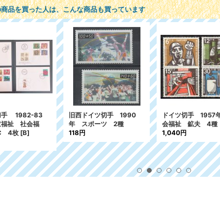
の商品を買った人は、こんな商品も買っています
ツ切手 1957年 社
ドイツ切手 1998年 青
スイス切手 19
祉 鉱夫 4種
少年福祉 テレビアニ
福祉50年 リ
40円
メ コミック 5種
5種
477円
450円