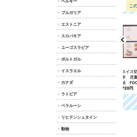
ベルギー
こ
ブルガリア
エストニア
スロバキア
ユーゴスラビア
ポルトガル
イスラエル
イ
スイス切手 1982-83
旧西ドイツ切手 1990
ドイ
年 児童福祉 社会福
年 スポーツ 2種
会福
カナダ
祉 FDC 4枚
[
B
]
118円
1,0
720円
ラトビア
ベラルーシ
リヒテンシュタイン
動物