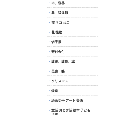
木、森林
鳥 猛禽類
猫 ネコ ねこ
花 植物
切手展
寄付金付
建築、建物、城
昆虫 蝶
クリスマス
鉄道
絵画切手 アート 美術
童話 おとぎ話 絵本 子ども
児童