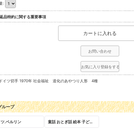
量
:
返品特約に関する重要事項
お問い合わせ
お気に入り登録をする
ドイツ切手 1970年 社会福祉 道化のあやつり人形 4種
グループ
ツ.ベルリン
童話 おとぎ話 絵本 子ども 児童