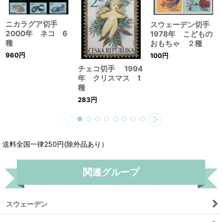
ニカラグア切手
スウェーデン切手
2000年 ネコ 6
1978年 こどもの
種
おもちゃ ２種
960
円
100
円
チェコ切手 1994
年 クリスマス 1
種
283
円
送料全国一律250円(除外品あり）
関連グループ
スウェーデン