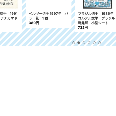
ジル切手 1986年
ベルギー切手 1969年
ドイツ ベルリン
デル文学 ブラジル
クレジット協会 1種
73年 鳥 猛
展 小型シート
128円
年福祉 4種
2円
653円
カタログ評価格
: