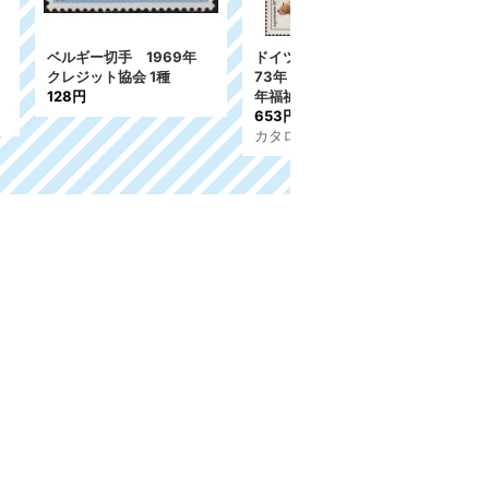
切手 19
カナダ切手 1982年 ト
ミクロネシア切手 1991
禽類 青少
ロント 青少年切手展 5
年 クリスマス 3種
種
774円
690円
1,200円