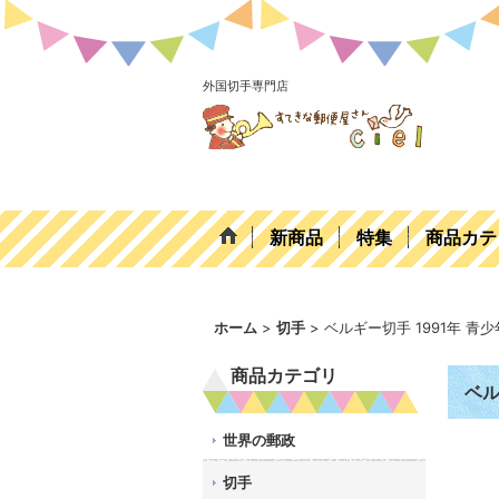
外国切手専門店
新商品
特集
商品カテ
ホーム
>
切手
>
ベルギー切手 1991年 青
商品カテゴリ
ベル
世界の郵政
切手