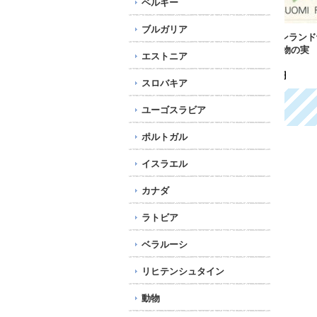
ベルギー
ブルガリア
年
フィンランド切手 1991
ベルギー切手 1997年 バ
ブラ
年 植物の実 ナナカマド
ラ 花 3種
コル
エストニア
1種
380円
郵趣
173円
73
スロバキア
ユーゴスラビア
ポルトガル
イスラエル
カナダ
ラトビア
ベラルーシ
リヒテンシュタイン
動物