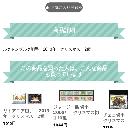
お気に入り登録をする
商品詳細
ルクセンブルク切手 2013年 クリスマス 2種
この商品を買った人は、こんな商品
も買っています
ジャージー島 切手
リトアニア切手 2013
2008年 クリスマス切
チェコ切手 
年 クリスマス 2種
手10種
クリスマス 
1,515
円
1,944
円
713
円