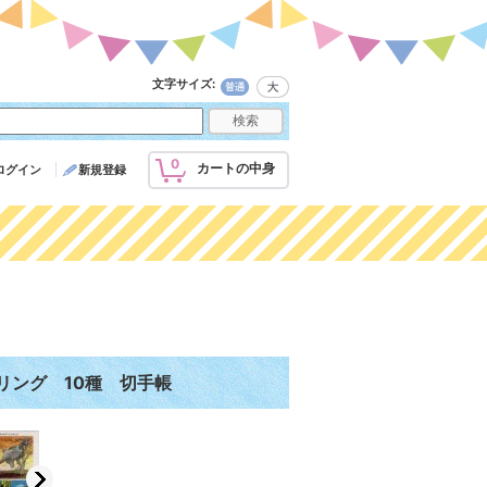
文字サイズ
:
0
カートの中身
ログイン
新規登録
リング 10種 切手帳