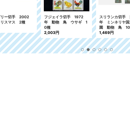
ェイラ切手 1972
スリランカ切手 2025
トルクメニスタ
動物 鳥 ウサギ 1
年 ミンネリヤ国立公
002年 蝶 12
園 動物 鳥 10種
03円
1,469円
1,930円