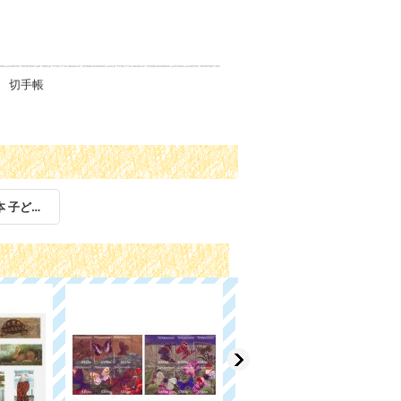
種 切手帳
童話 おとぎ話 絵本 子ども 児童