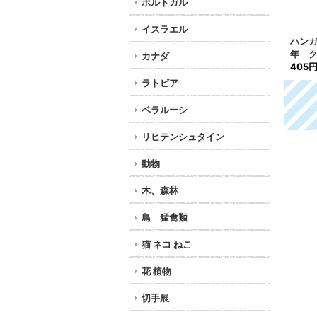
ポルトガル
イスラエル
年
インド切手 1974年 ア
ハンガリー切手 2002
フジ
クシスジカ 動物 1種
年 クリスマス 2種
年 
カナダ
430円
405円
0種
2,0
ラトビア
ベラルーシ
リヒテンシュタイン
動物
木、森林
鳥 猛禽類
猫 ネコ ねこ
花 植物
切手展