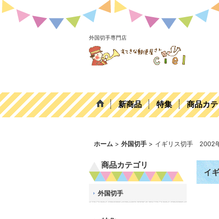
外国切手専門店
新商品
特集
商品カテ
ホーム
>
外国切手
>
イギリス切手 200
商品カテゴリ
イギ
外国切手