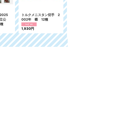
ン切手 2
フランス切手 1993年
フィンランド切手 2002
種
グリーティング 12種
年 クリスマス 2種
コミック アニメ 切手
841円
帳
3,024円