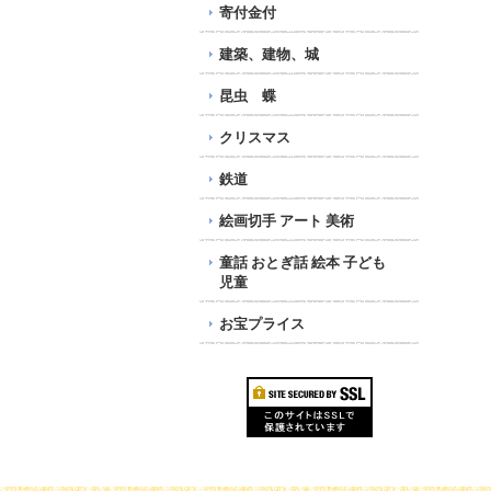
寄付金付
建築、建物、城
昆虫 蝶
クリスマス
鉄道
絵画切手 アート 美術
童話 おとぎ話 絵本 子ども
児童
お宝プライス