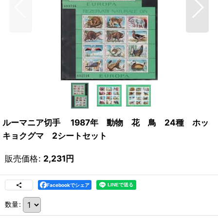
ルーマニア切手 1987年 動物 花 鳥 24種 ホッ
キョクグマ 2シートセット
販売価格
:
2,231
円
Facebookでシェア
数量
: