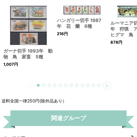
ハンガリー切手 1987
ルーマニア切
年 花 蘭 6種
年 狩猟 
216
円
ヒグマ 鳥 
878
円
ガーナ切手 1993年 動
物 鳥 家畜 5種
1,007
円
送料全国一律250円(除外品あり）
関連グループ