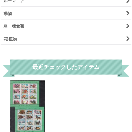
ルーマニア
動物
鳥 猛禽類
花 植物
リセット
最近チェックしたアイテム