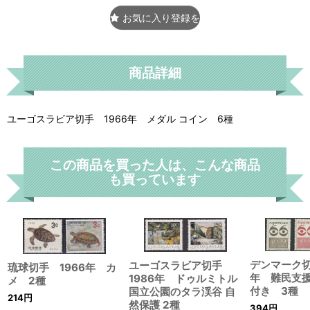
お気に入り登録をする
商品詳細
ユーゴスラビア切手 1966年 メダル コイン 6種
この商品を買った人は、こんな商品
も買っています
デンマーク切
ユーゴスラビア切手
琉球切手 1966年 カ
年 難民支
1986年 ドゥルミトル
メ 2種
付き 3種
国立公園のタラ渓谷 自
214
円
然保護 2種
394
円