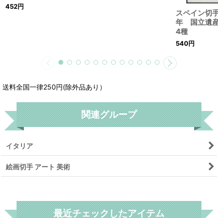
452
円
スペイン切手
年 国立遺
4種
540
円
送料全国一律250円(除外品あり）
関連グループ
イタリア
絵画切手 アート 美術
リセット
最近チェックしたアイテム