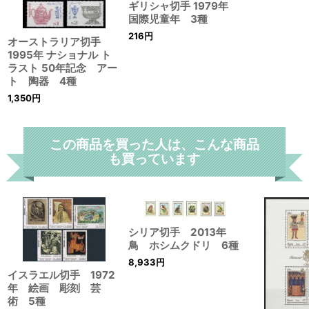
ギリシャ切手 1979年
国際児童年 3種
216
円
オーストラリア切手
1995年 ナショナル ト
ラスト 50年記念 アー
ト 陶器 4種
1,350
円
この商品を買った人は、こんな商品
も買っています
シリア切手 2013年
鳥 ホシムクドリ 6種
8,933
円
イスラエル切手 1972
年 絵画 彫刻 芸
術 5種