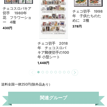
チェコスロバキア
チェコ切手 1998
切手 1980年
年 子供たちのた
花 フラワーショ
めに 2種
ー 4種
378
円
430
円
チェコ切手 2018
年 チェコスロバ
キア郵便切手の100
年 小型シート
1,448
円
送料全国一律250円(除外品あり）
関連グループ